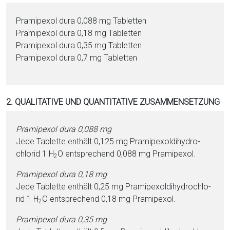
i
Pra­mi­pe­xol dura 0,088 mg Ta­blet­ten
o
Pra­mi­pe­xol dura 0,18 mg Ta­blet­ten
n
Pra­mi­pe­xol dura 0,35 mg Ta­blet­ten
a
Pra­mi­pe­xol dura 0,7 mg Ta­blet­ten
l
s
P
D
2. QUALITATIVE UND QUANTITATIVE ZUSAMMENSETZUNG
F
Pra­mi­pe­xol dura 0,088 mg
Jede Ta­blet­te enthält 0,125 mg Pra­mi­pe­xol­di­hy­dro­
chlo­rid 1 H
O ent­sprechend 0,088 mg Pra­mi­pe­xol.
2
Pra­mi­pe­xol dura 0,18 mg
Jede Ta­blet­te enthält 0,25 mg Pra­mi­pe­xol­di­hy­dro­chlo­
rid 1 H
O ent­sprechend 0,18 mg Pra­mi­pe­xol.
2
Pra­mi­pe­xol dura 0,35 mg