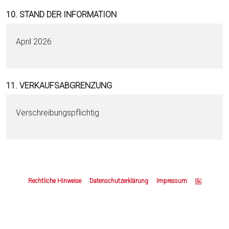
10. STAND DER INFORMATION
April 2026
11. VERKAUFSABGRENZUNG
Verschreibungspflichtig
Z
u
Rechtliche Hinweise
Datenschutzerklärung
Impressum
m
S
e
i