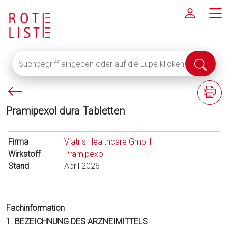
Suchbegriff
Suche
eingeben
abschi
oder
P
F
auf
f
a
die
Pramipexol dura Tabletten
e
c
Lupe
i
h
klicken,
l
i
Firma
um
Viatris Healthcare GmbH
l
n
Wirkstoff
alle
Pramipexol
i
f
Stand
Fachinformationen
April 2026
n
o
anzuzeigen
k
r
s
m
Fachinformation
a
1. BEZEICHNUNG DES ARZNEIMITTELS
t