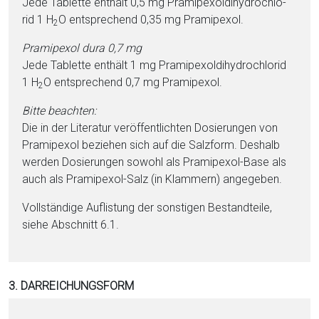
Jede Ta­blet­te enthält 0,5 mg Pra­mi­pe­xol­di­hy­dro­chlo­
rid 1 H
O ent­sprechend 0,35 mg Pra­mi­pe­xol.
2
Pra­mi­pe­xol dura 0,7 mg
Jede Ta­blet­te enthält 1 mg Pra­mi­pe­xol­di­hy­dro­chlo­rid
1 H
O ent­sprechend 0,7 mg Pra­mi­pe­xol.
2
Bitte beachten:
Die in der Literatur veröffentlichten Dosierungen von
Pra­mi­pe­xol beziehen sich auf die Salzform. Deshalb
werden Dosierungen sowohl als Pra­mi­pe­xol-Base als
auch als Pra­mi­pe­xol-Salz (in Klammern) angegeben.
Vollständige Auflistung der sonstigen Be­stand­tei­le,
siehe Abschnitt 6.1.
3. DARREICHUNGSFORM