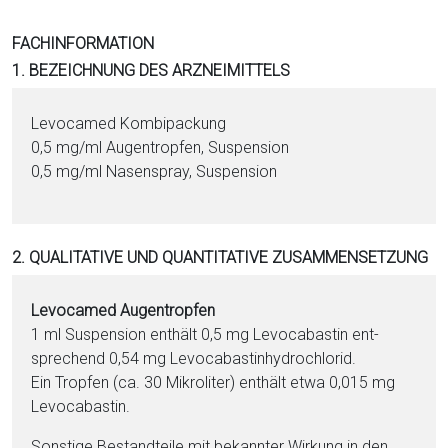
i
o
FACHINFORMATION
n
1. BEZEICHNUNG DES ARZNEIMITTELS
a
l
Levocamed Kombipackung
s
0,5 mg/ml Augentropfen, Suspension
P
0,5 mg/ml Nasenspray, Suspension
D
F
2. QUALITATIVE UND QUANTITATIVE ZUSAMMENSETZUNG
Levocamed Augentropfen
1 ml Suspension enthält 0,5 mg Le­vo­ca­bas­tin ent­
sprechend 0,54 mg Le­vo­ca­bas­tinhy­dro­chlorid.
Ein Tropfen (ca. 30 Mikroliter) enthält et­wa 0,015 mg
Le­vo­ca­bas­tin.
Sonstige Be­stand­tei­le mit bekannter Wirkung
in den