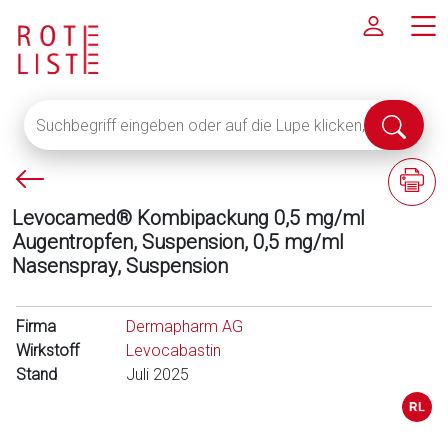
Suchbegriff
Suche
eingeben
abschi
oder
P
F
auf
f
a
die
Levocamed® Kombipackung 0,5 mg/ml
e
c
Lupe
Augentropfen, Suspension, 0,5 mg/ml
i
h
klicken,
Nasenspray, Suspension
l
i
um
l
n
alle
i
f
Firma
Fachinformationen
Dermapharm AG
n
o
Wirkstoff
anzuzeigen
Levocabastin
k
r
Stand
Juli 2025
s
m
a
t