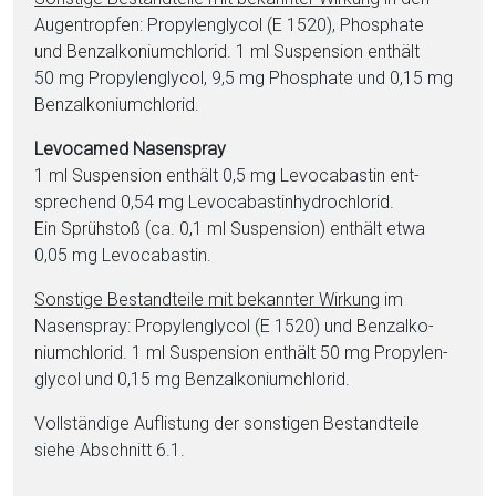
Augentropfen: Pro­py­len­gly­col (E 1520), Phos­phate
und Benz­al­ko­nium­chlo­rid. 1 ml Suspension enthält
50 mg Pro­py­len­gly­col, 9,5 mg Phos­phate und 0,15 mg
Benz­al­ko­nium­chlo­rid.
Levocamed Nasenspray
1 ml Suspension enthält 0,5 mg Le­vo­ca­bas­tin ent­
sprechend 0,54 mg Le­vo­ca­bas­tinhy­dro­chlorid.
Ein Sprühstoß (ca. 0,1 ml Suspension) enthält et­wa
0,05 mg Le­vo­ca­bas­tin.
Sonstige Be­stand­tei­le mit bekannter Wirkung
im
Nasenspray: Pro­py­len­gly­col (E 1520) und Benz­al­ko­
nium­chlo­rid. 1 ml Suspension enthält 50 mg Pro­py­len­
gly­col und 0,15 mg Benz­al­ko­nium­chlo­rid.
Vollständige Auflistung der sonstigen Be­stand­tei­le
siehe Abschnitt 6.1.