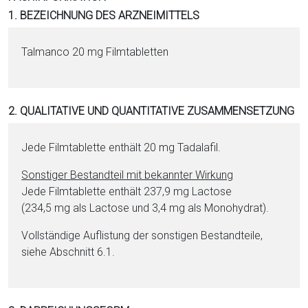
i
1. BEZEICHNUNG DES ARZNEIMITTELS
o
n
Talmanco 20 mg Film­ta­blet­ten
a
l
s
2. QUALITATIVE UND QUANTITATIVE ZUSAMMENSETZUNG
P
D
F
Jede Film­ta­blet­te enthält 20 mg Ta­da­la­fil.
Sonstiger Be­stand­teil mit bekannter Wirkung
Jede Film­ta­blet­te enthält 237,9 mg Lac­to­se
(234,5 mg als Lac­to­se und 3,4 mg als Mo­no­hy­drat).
Vollständige Auflistung der sonstigen Be­stand­tei­le,
siehe Abschnitt 6.1.