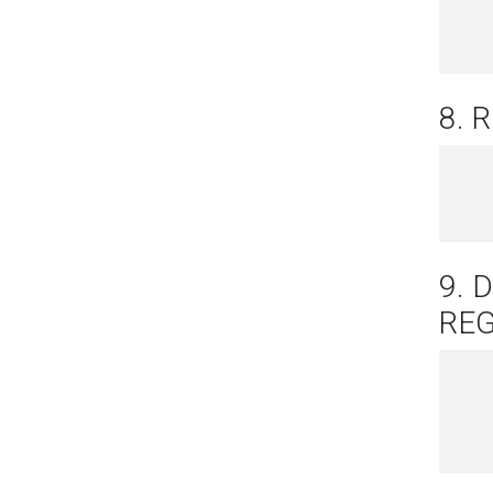
8. 
9. 
REG