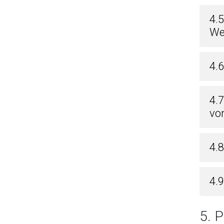
4.
We
4.6
4.
vo
4.
4.
5.