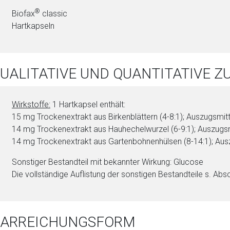
®
Biofax
classic
Hartkapseln
QUALITATIVE UND QUANTITATIVE
Wirkstoffe:
1 Hartkapsel enthält:
15 mg Tro­cken­ex­trakt aus Bir­ken­blät­tern (4-8:1); Aus­zugsmitt
14 mg Tro­cken­ex­trakt aus Hau­he­chel­wur­zel (6-9:1); Aus­zugs
14 mg Tro­cken­ex­trakt aus Gartenbohnenhülsen (8-14:1); Aus­
Sonstiger Be­stand­teil mit bekannter Wirkung: Glu­co­se
Die vollständige Auflistung der sonstigen Be­stand­tei­le s. Absc
 DARREICHUNGSFORM