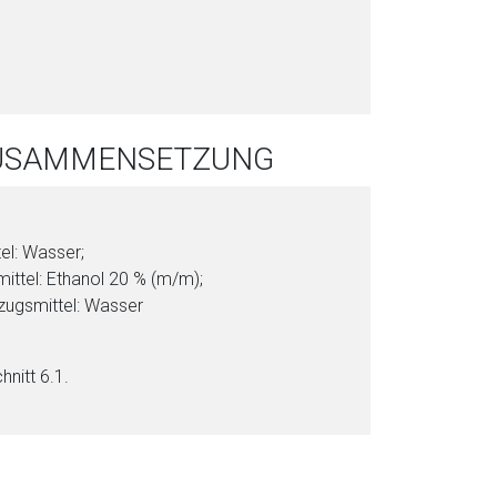
i
o
n
a
l
 ZUSAMMENSETZUNG
s
P
D
F
el: Was­ser;
mittel: Etha­nol 20 % (m/m);
zugsmittel: Was­ser
hnitt 6.1.