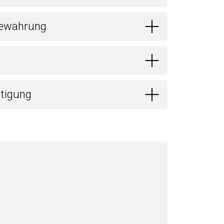
bewahrung
itigung