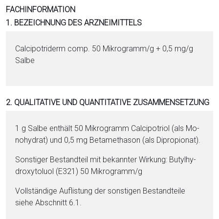
i
FACHINFORMATION
o
1. BEZEICHNUNG DES ARZNEIMITTELS
n
a
Calcipotriderm comp. 50 Mi­kro­gramm/g + 0,5 mg/g
l
Salbe
s
P
D
2. QUALITATIVE UND QUANTITATIVE ZUSAMMENSETZUNG
F
1 g Salbe enthält 50 Mi­kro­gramm Cal­ci­po­triol (als Mo­
no­hy­drat) und 0,5 mg Be­ta­me­tha­son (als Dipro­pio­nat).
Sonstiger Be­stand­teil mit bekannter Wirkung: Bu­tyl­hy­
dro­xy­tolu­ol (E321) 50 Mi­kro­gramm/g
Vollständige Auflistung der sonstigen Be­stand­tei­le
siehe Abschnitt 6.1.