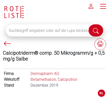
Suchbegriff
Suche
eingeben
abschi
oder
P
F
auf
f
a
die
Calcipotriderm® comp. 50 Mikrogramm/g + 0,5
e
c
Lupe
mg/g Salbe
i
h
klicken,
l
i
um
l
n
Firma
alle
Dermapharm AG
i
f
Wirkstoff
Fachinformationen
Betamethason, Calcipotriol
n
o
Stand
anzuzeigen
Dezember 2019
k
r
s
m
a
t