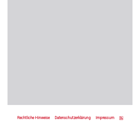
Z
u
Rechtliche Hinweise
Datenschutzerklärung
Impressum
m
S
e