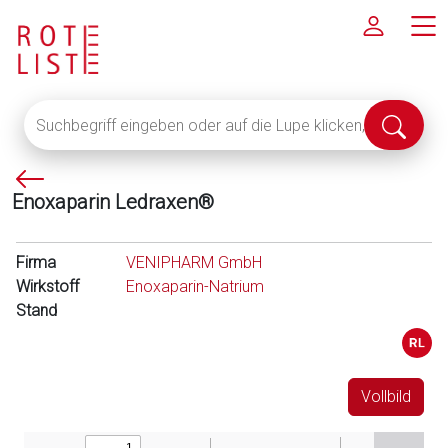
Suchbegriff
Suche
eingeben
abschi
oder
P
auf
Enoxaparin Ledraxen®
f
die
e
Lupe
i
klicken,
Firma
VENIPHARM GmbH
l
um
Wirkstoff
Enoxaparin-Natrium
l
alle
Stand
i
Fachinformationen
n
anzuzeigen
k
s
Vollbild