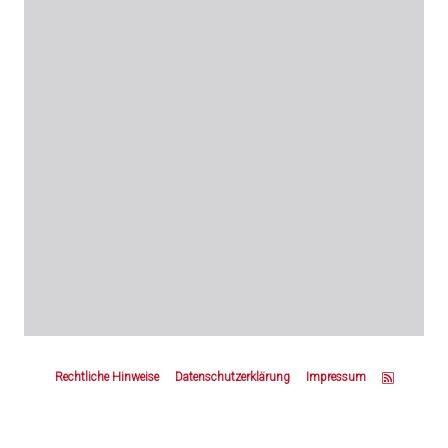
Z
u
Rechtliche Hinweise
Datenschutzerklärung
Impressum
m
S
e