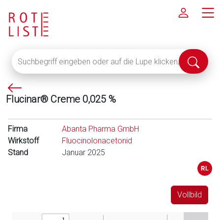
Suchbegriff
Suche
eingeben
abschi
oder
P
auf
Flucinar® Creme 0,025 %
f
die
e
Lupe
i
klicken,
Firma
Abanta Pharma GmbH
l
um
Wirkstoff
Fluocinolonacetonid
l
alle
Stand
Januar 2025
i
Fachinformationen
n
anzuzeigen
k
s
Vollbild