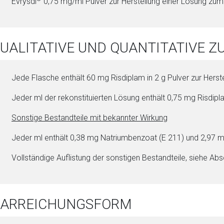
Evrysdi­
0,75 mg/ml Pul­ver zur Herstellung ei­ner Lö­sung z
QUALITATIVE UND QUANTITATIVE
Jede Flasche enthält 60 mg Risdiplam in 2 g Pul­ver zur Herst
Jeder ml der rekonstituierten Lö­sung enthält 0,75 mg Risdipl
Sonstige Be­stand­tei­le mit bekannter Wirkung
Jeder ml enthält 0,38 mg Na­tri­um­ben­zo­at (E 211) und 2,97 m
Vollständige Auflistung der sonstigen Be­stand­tei­le, siehe Abs
 DARREICHUNGSFORM