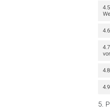
4.
We
4.6
4.
vo
4.
4.
5.