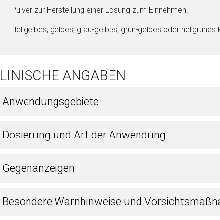
Pul­ver zur Herstellung ei­ner Lö­sung zum Einnehmen.
Hellgel­bes, gel­bes, grau-gel­bes, grün-gel­bes oder hellgrü­nes P
KLINISCHE ANGABEN
1 Anwendungsgebiete
2 Dosierung und Art der Anwendung
3 Gegenanzeigen
4 Besondere Warnhinweise und Vorsichtsmaßn