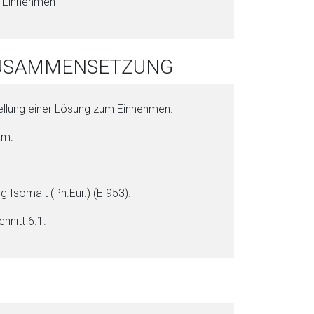
um Einnehmen
i
o
n
 ZUSAMMENSETZUNG
a
l
s
ellung ei­ner Lö­sung zum Einnehmen.
P
D
am.
F
g Iso­malt (Ph.Eur.) (E 953).
chnitt 6.1.