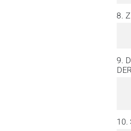
8.
9. 
DE
10.