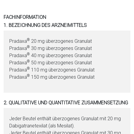
i
o
FACHINFORMATION
n
1. BEZEICHNUNG DES ARZNEIMITTELS
a
l
®
Pradaxa
20 mg über­zo­ge­nes Granulat
s
®
Pradaxa
30 mg über­zo­ge­nes Granulat
P
®
Pradaxa
40 mg über­zo­ge­nes Granulat
D
®
Pradaxa
50 mg über­zo­ge­nes Granulat
F
®
Pradaxa
110 mg über­zo­ge­nes Granulat
®
Pradaxa
150 mg über­zo­ge­nes Granulat
2. QUALITATIVE UND QUANTITATIVE ZUSAMMENSETZUNG
Jeder Beutel enthält über­zo­ge­nes Granulat mit 20 mg
Da­bi­ga­tran­ete­xi­lat (als Mesilat).
Jeder Beutel enthält über­zo­ge­nes Granulat mit 30 mg