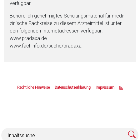
verfügbar.
Behördlich genehmigtes Schulungsmaterial für me­di­
zinische Fachkreise zu diesem Arzneimittel ist unter
den folgenden Internetadressen verfügbar:
www.pradaxa.de
www.fachinfo.de/suche/pradaxa
Z
u
Rechtliche Hinweise
Datenschutzerklärung
Impressum
m
S
e
i
t
e
n