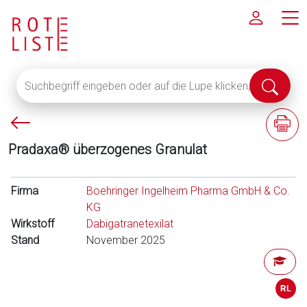
Suchbegriff
Suche
eingeben
abschi
oder
P
F
auf
f
a
die
Pradaxa® überzogenes Granulat
e
c
Lupe
i
h
klicken,
l
i
Firma
um
Boehringer Ingelheim Pharma GmbH & Co.
l
n
alle
KG
i
f
Wirkstoff
Fachinformationen
Dabigatranetexilat
n
o
Stand
anzuzeigen
November 2025
k
r
s
m
a
t