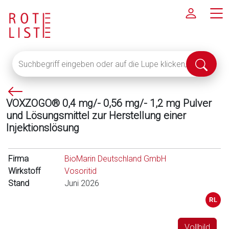
Suchbegriff
Suche
eingeben
abschi
oder
P
auf
VOXZOGO® 0,4 mg/- 0,56 mg/- 1,2 mg Pulver
f
die
und Lösungsmittel zur Herstellung einer
e
Lupe
Injektionslösung
i
klicken,
l
um
l
alle
Firma
BioMarin Deutschland GmbH
i
Fachinformationen
Wirkstoff
Vosoritid
n
anzuzeigen
Stand
Juni 2026
k
s
Vollbild