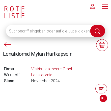
Suchbegriff
Suche
eingeben
abschi
oder
P
F
auf
f
a
die
Lenalidomid Mylan Hartkapseln
e
c
Lupe
i
h
klicken,
l
i
Firma
um
Viatris Healthcare GmbH
l
n
Wirkstoff
alle
Lenalidomid
i
f
Stand
Fachinformationen
November 2024
n
o
anzuzeigen
k
r
s
m
a
t