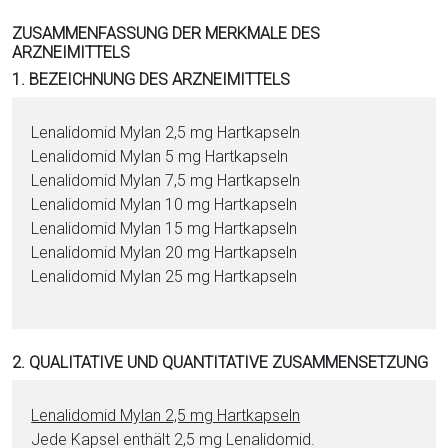
i
ZUSAMMENFASSUNG DER MERKMALE DES
o
ARZNEIMITTELS
n
1. BEZEICHNUNG DES ARZNEIMITTELS
a
l
Le­na­li­do­mid Mylan 2,5 mg Hartkapseln
s
Le­na­li­do­mid Mylan 5 mg Hartkapseln
P
Le­na­li­do­mid Mylan 7,5 mg Hartkapseln
D
Le­na­li­do­mid Mylan 10 mg Hartkapseln
F
Le­na­li­do­mid Mylan 15 mg Hartkapseln
Le­na­li­do­mid Mylan 20 mg Hartkapseln
Le­na­li­do­mid Mylan 25 mg Hartkapseln
2. QUALITATIVE UND QUANTITATIVE ZUSAMMENSETZUNG
Le­na­li­do­mid Mylan 2,5 mg Hartkapseln
Jede Kapsel enthält 2,5 mg Le­na­li­do­mid.