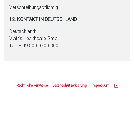
Verschreibungspflichtig
12. KONTAKT IN DEUTSCHLAND
Deutschland:
Viatris Healthcare GmbH
Tel.: + 49 800 0700 800
Z
u
Rechtliche Hinweise
Datenschutzerklärung
Impressum
m
S
e
i
t
e
n