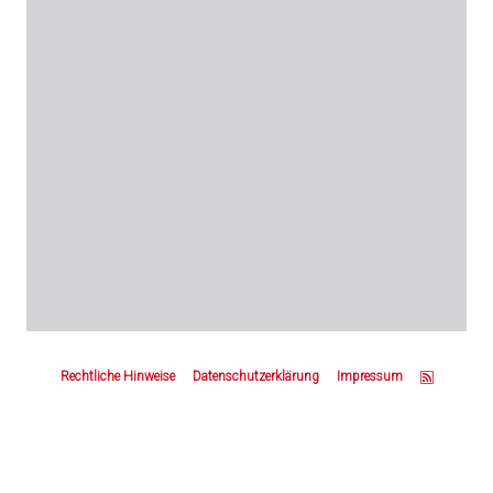
Z
u
Rechtliche Hinweise
Datenschutzerklärung
Impressum
m
S
e
i