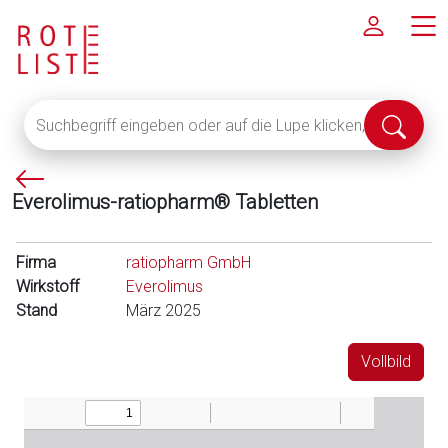
Suchbegriff
Suche
eingeben
abschi
oder
P
auf
Everolimus-ratiopharm® Tabletten
f
die
e
Lupe
i
klicken,
Firma
ratiopharm GmbH
l
um
Wirkstoff
Everolimus
l
alle
Stand
März 2025
i
Fachinformationen
n
anzuzeigen
Vollbild
k
s