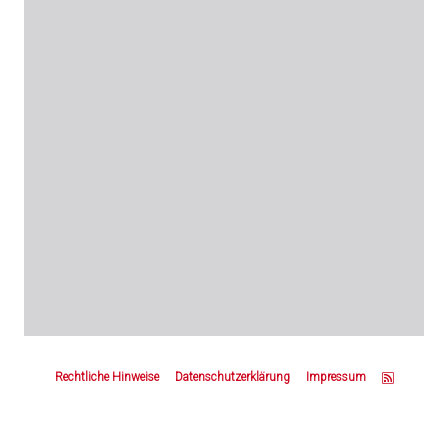
Z
u
Rechtliche Hinweise
Datenschutzerklärung
Impressum
m
S
e