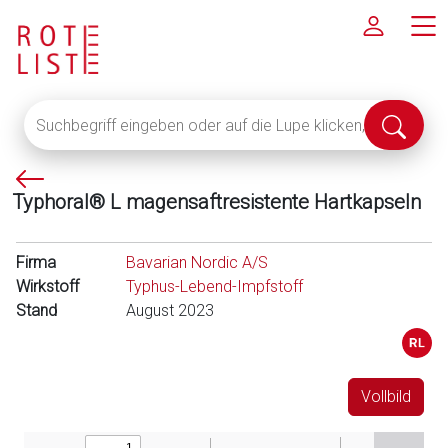
Suchbegriff
Suche
eingeben
abschi
oder
P
auf
Typhoral® L magensaftresistente Hartkapseln
f
die
e
Lupe
i
klicken,
Firma
Bavarian Nordic A/S
l
um
Wirkstoff
Typhus-Lebend-Impfstoff
l
alle
Stand
August 2023
i
Fachinformationen
n
anzuzeigen
k
s
Vollbild