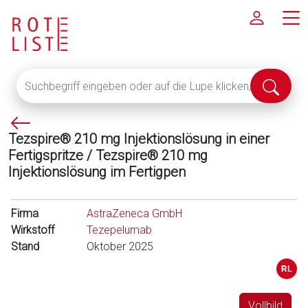
Suchbegriff
Suche
eingeben
abschi
oder
P
auf
Tezspire® 210 mg Injektionslösung in einer
f
die
Fertigspritze / Tezspire® 210 mg
e
Lupe
Injektionslösung im Fertigpen
i
klicken,
l
um
l
alle
Firma
AstraZeneca GmbH
i
Fachinformationen
Wirkstoff
Tezepelumab
n
anzuzeigen
Stand
Oktober 2025
k
s
Vollbild