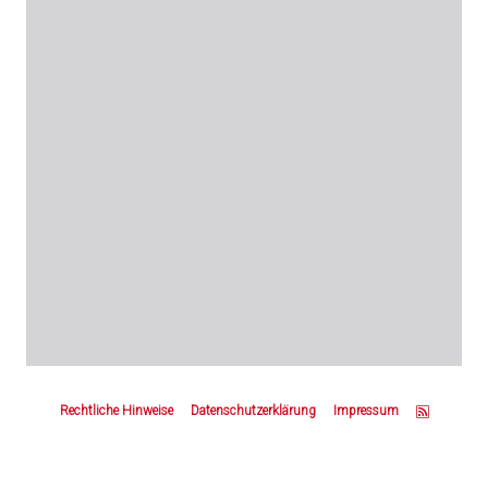
Z
u
Rechtliche Hinweise
Datenschutzerklärung
Impressum
m
S
e