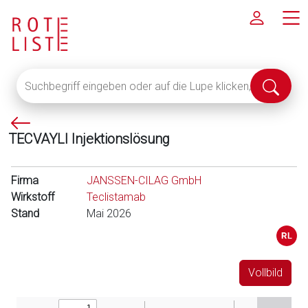
Suchbegriff
Suche
eingeben
abschi
oder
P
auf
TECVAYLI Injektionslösung
f
die
e
Lupe
i
klicken,
Firma
JANSSEN-CILAG GmbH
l
um
Wirkstoff
Teclistamab
l
alle
Stand
Mai 2026
i
Fachinformationen
n
anzuzeigen
k
s
Vollbild