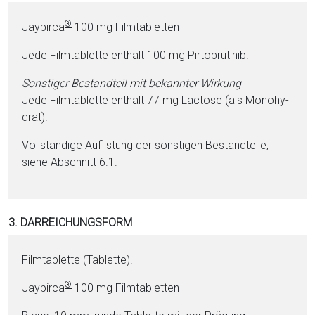
®
Jaypirca
100 mg Film­ta­blet­ten
Jede Film­ta­blet­te enthält 100 mg Pirtobrutinib.
Sonstiger Be­stand­teil mit bekannter Wirkung
Jede Film­ta­blet­te enthält 77 mg Lac­to­se (als Mo­no­hy­
drat).
Vollständige Auflistung der sonstigen Be­stand­tei­le,
siehe Abschnitt 6.1.
3. DARREICHUNGSFORM
Film­ta­blet­te (Ta­blet­te).
®
Jaypirca
100 mg Film­ta­blet­ten