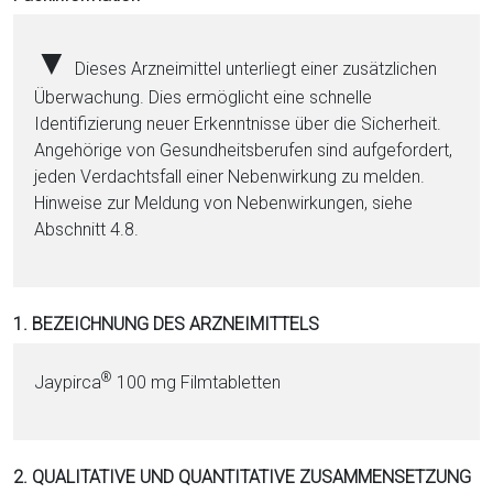
i
o
▼
Dieses Arzneimittel unterliegt einer zusätzlichen
n
Überwachung. Dies ermöglicht eine schnelle
a
Identifizierung neuer Erkenntnisse über die Sicherheit.
l
Angehörige von Gesundheitsberufen sind aufgefordert,
s
jeden Verdachtsfall einer Nebenwirkung zu melden.
P
Hinweise zur Meldung von Nebenwirkungen, siehe
D
Abschnitt 4.8.
F
1. BEZEICHNUNG DES ARZNEIMITTELS
®
Jaypirca
100 mg Film­ta­blet­ten
2. QUALITATIVE UND QUANTITATIVE ZUSAMMENSETZUNG