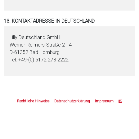
13. KONTAKTADRESSE IN DEUTSCHLAND
Lilly Deutschland GmbH
Werner-Reimers-Straße 2 - 4
D-61352 Bad Homburg
Tel. +49-(0) 6172 273 2222
Z
u
Rechtliche Hinweise
Datenschutzerklärung
Impressum
m
S
e
i
t