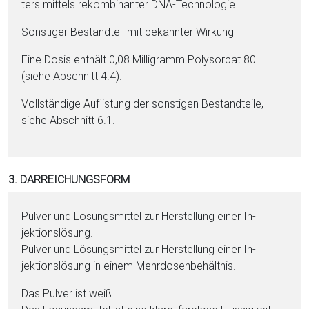
ters mit­tels re­kom­bi­nan­ter DNA-Tech­no­lo­gie.
Sonstiger Be­stand­teil mit bekannter Wirkung
Eine Do­sis enthält 0,08 Milligramm Poly­sor­bat 80
(siehe Abschnitt 4.4).
Vollständige Auflistung der sonstigen Be­stand­tei­le,
siehe Abschnitt 6.1.
3. DARREICHUNGSFORM
Pul­ver und Lö­sungs­mit­tel zur Herstellung ei­ner In­
jektionslösung.
Pul­ver und Lö­sungs­mit­tel zur Herstellung ei­ner In­
jektionslösung in ei­nem Mehrdosenbehältnis.
Das Pul­ver ist weiß.