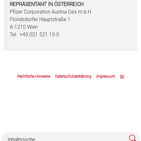
REPRÄSENTANT IN ÖSTERREICH
Pfizer Corporation Austria Ges.m.b.H.
Floridsdorfer Hauptstraße 1
A-1210 Wien
Tel.: +43 (0)1 521 15-0
Z
u
Rechtliche Hinweise
Datenschutzerklärung
Impressum
m
S
e
i
t
e
n
a