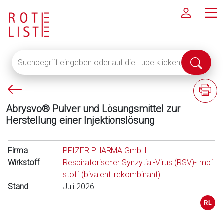
Suchbegriff
Suche
eingeben
abschi
oder
P
F
auf
f
a
die
Abrysvo® Pulver und Lösungsmittel zur
e
c
Lupe
Herstellung einer Injektionslösung
i
h
klicken,
l
i
um
l
n
Firma
alle
PFIZER PHARMA GmbH
i
f
Wirkstoff
Fachinformationen
Respiratorischer Synzytial-Virus (RSV)-Impf
n
o
anzuzeigen
stoff (bivalent, rekombinant)
k
r
Stand
Juli 2026
s
m
a
t