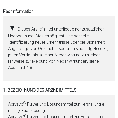
i
o
Fachinformation
n
a
▼
Dieses Arzneimittel unterliegt einer zusätzlichen
l
Überwachung. Dies ermöglicht eine schnelle
s
Identifizierung neuer Erkenntnisse über die Sicherheit.
P
Angehörige von Gesundheitsberufen sind aufgefordert,
D
jeden Verdachtsfall einer Nebenwirkung zu melden.
F
Hinweise zur Meldung von Nebenwirkungen, siehe
Abschnitt 4.8.
1. BEZEICHNUNG DES ARZNEIMITTELS
®
Abrysvo
Pul­ver und Lö­sungs­mit­tel zur Herstellung ei­
ner In­jektionslösung
®
Abrysvo
Pul­ver und Lö­sungs­mit­tel zur Herstellung ei­