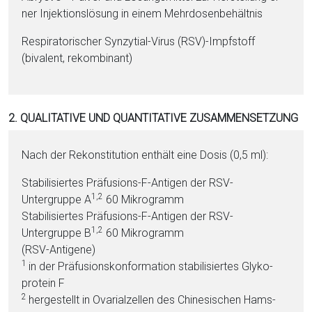
ner In­jektionslösung in ei­nem Mehrdosenbehältnis
Respiratorischer Synzytial-Vi­rus (RSV)-Impfstoff
(bivalent, re­kom­bi­nant)
2. QUALITATIVE UND QUANTITATIVE ZUSAMMENSETZUNG
Nach der Rekonstitution enthält eine Do­sis (0,5 ml):
Stabilisiertes Präfusions-F-Anti­gen der RSV-
1,2
Untergruppe A
60 Mi­kro­gramm
Stabilisiertes Präfusions-F-Anti­gen der RSV-
1,2
Untergruppe B
60 Mi­kro­gramm
(RSV-Anti­ge­ne)
1
in der Präfusionskonformation stabilisiertes Gly­ko­
pro­tein F
2
her­ge­stellt in Ova­ri­al­zel­len des Chi­ne­si­schen Hams­