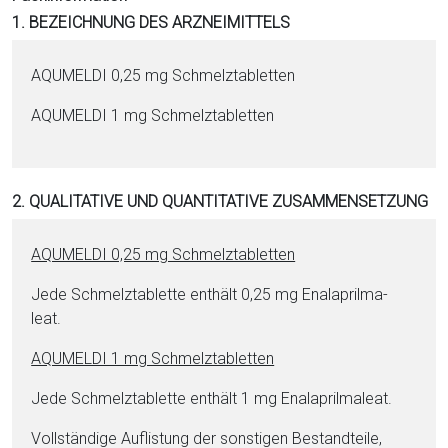
i
1. BEZEICHNUNG DES ARZNEIMITTELS
o
n
AQUMELDI 0,25 mg Schmelztabletten
a
l
AQUMELDI 1 mg Schmelztabletten
s
P
D
2. QUALITATIVE UND QUANTITATIVE ZUSAMMENSETZUNG
F
AQUMELDI 0,25 mg Schmelztabletten
Jede Schmelztablette enthält 0,25 mg Ena­la­pril­ma­
leat.
AQUMELDI 1 mg Schmelztabletten
Jede Schmelztablette enthält 1 mg Ena­la­pril­ma­leat.
Vollständige Auflistung der sonstigen Be­stand­tei­le,