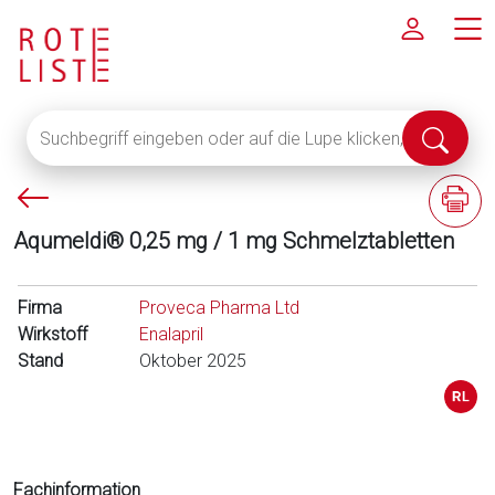
Suchbegriff
Suche
eingeben
abschi
oder
P
F
auf
f
a
die
Aqumeldi® 0,25 mg / 1 mg Schmelztabletten
e
c
Lupe
i
h
klicken,
l
i
Firma
um
Proveca Pharma Ltd
l
n
Wirkstoff
alle
Enalapril
i
f
Stand
Fachinformationen
Oktober 2025
n
o
anzuzeigen
k
r
s
m
a
t
Fachinformation