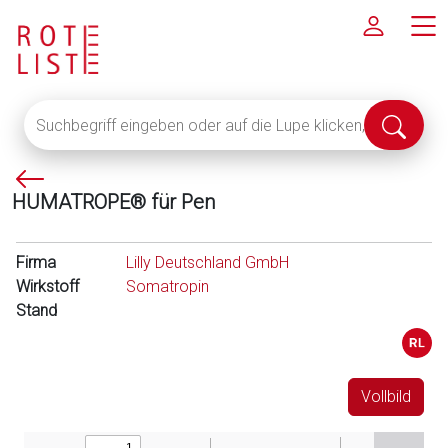
Suchbegriff
Suche
eingeben
abschi
oder
P
auf
HUMATROPE® für Pen
f
die
e
Lupe
i
klicken,
Firma
Lilly Deutschland GmbH
l
um
Wirkstoff
Somatropin
l
alle
Stand
i
Fachinformationen
n
anzuzeigen
k
s
Vollbild