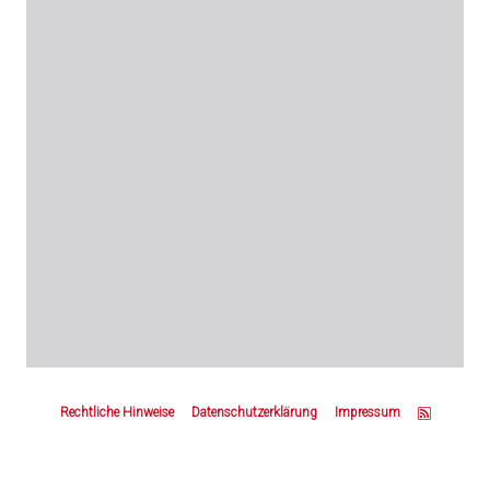
Z
u
Rechtliche Hinweise
Datenschutzerklärung
Impressum
m
S
e