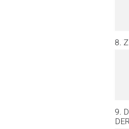
8.
9. 
DE