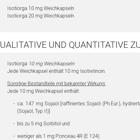
Isotiorga 10 mg Weichkapseln
Isotiorga 20 mg Weichkapseln
QUALITATIVE UND QUANTITATIVE
Isotiorga
10 mg Weichkapseln
Jede Weichkapsel enthält 10 mg Iso­tre­ti­no­in.
Sonstige Be­stand­tei­le mit bekannter Wirkung:
Jede 10 mg Weichkapsel enthält:
ca. 147 mg Soja­öl [raf­fi­niertes Soja­öl (Ph.Eur.), hy­drier­
(Soja­öl, Typ II)]
bis zu 5 mg Sor­bi­tol und
weni­ger als 1 mg Pon­ceau 4R (E 124).