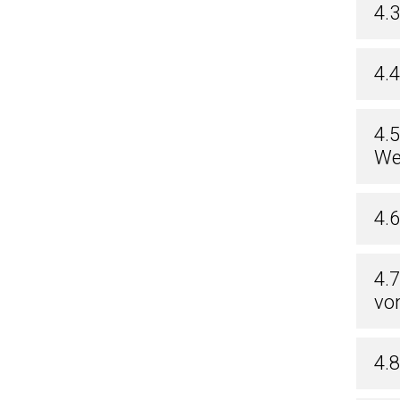
4.
4.
4.
We
4.6
4.
vo
4.