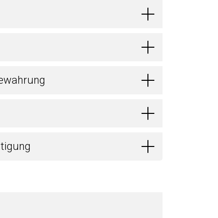
bewahrung
itigung