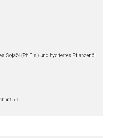
tes Soja­öl (Ph.Eur.) und hy­drier­tes Pflan­zen­öl
chnitt 6.1.