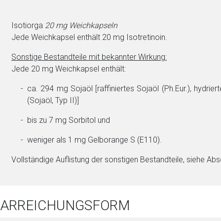
Isotiorga
20 mg Weichkapseln
Jede Weichkapsel enthält 20 mg Iso­tre­ti­no­in.
Sonstige Be­stand­tei­le mit bekannter Wirkung:
Jede 20 mg Weichkapsel enthält:
ca. 294 mg Soja­öl [raf­fi­niertes Soja­öl (Ph.Eur.), hy­drier­
(Soja­öl, Typ II)]
bis zu 7 mg Sor­bi­tol und
weni­ger als 1 mg Gelb­oran­ge S (E110).
Vollständige Auflistung der sonstigen Be­stand­tei­le, siehe Abs
 DARREICHUNGSFORM