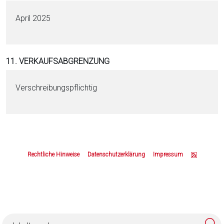
April 2025
11. VERKAUFSABGRENZUNG
Verschreibungspflichtig
Z
u
Rechtliche Hinweise
Datenschutzerklärung
Impressum
m
S
e
i
t
e