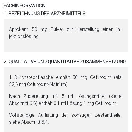
i
FACHINFORMATION
o
1. BEZEICHNUNG DES ARZNEIMITTELS
n
a
Aprokam 50 mg Pul­ver zur Herstellung ei­ner In­
l
jektionslösung
s
P
D
2. QUALITATIVE UND QUANTITATIVE ZUSAMMENSETZUNG
F
1 Durchstechflasche enthält 50 mg Ce­fu­ro­xim (als
52,6 mg Ce­fu­ro­xim-Na­tri­um).
Nach Zu­be­reitung mit 5 ml Lö­sungs­mit­tel (siehe
Abschnitt 6.6) enthält 0,1 ml Lö­sung 1 mg Ce­fu­ro­xim.
Vollständige Auflistung der sonstigen Be­stand­tei­le,
siehe Abschnitt 6.1.