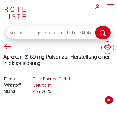
Suchbegriff
Suche
eingeben
abschi
oder
P
F
auf
f
a
die
Aprokam® 50 mg Pulver zur Herstellung einer
e
c
Lupe
Injektionslösung
i
h
klicken,
l
i
um
l
n
Firma
alle
Théa Pharma GmbH
i
f
Wirkstoff
Fachinformationen
Cefuroxim
n
o
Stand
anzuzeigen
April 2025
k
r
s
m
a
t