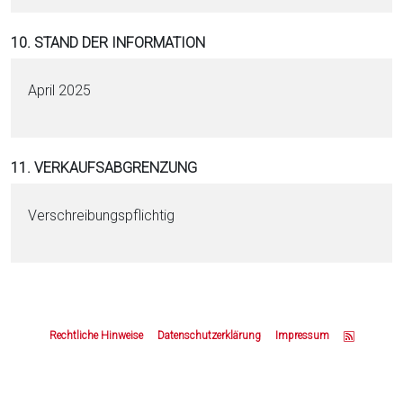
10. STAND DER INFORMATION
April 2025
11. VERKAUFSABGRENZUNG
Verschreibungspflichtig
Z
u
Rechtliche Hinweise
Datenschutzerklärung
Impressum
m
S
e