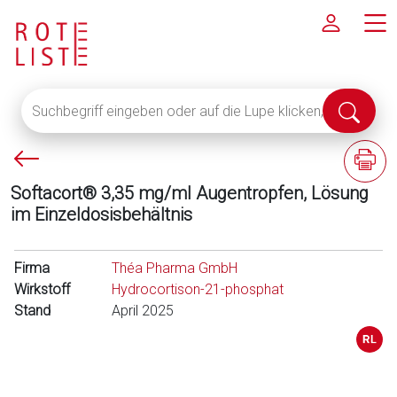
Suchbegriff
Suche
eingeben
abschi
oder
P
F
auf
f
a
die
Softacort® 3,35 mg/ml Augentropfen, Lösung
e
c
Lupe
im Einzeldosisbehältnis
i
h
klicken,
l
i
um
l
n
Firma
alle
Théa Pharma GmbH
i
f
Wirkstoff
Fachinformationen
Hydrocortison-21-phosphat
n
o
Stand
anzuzeigen
April 2025
k
r
s
m
a
t