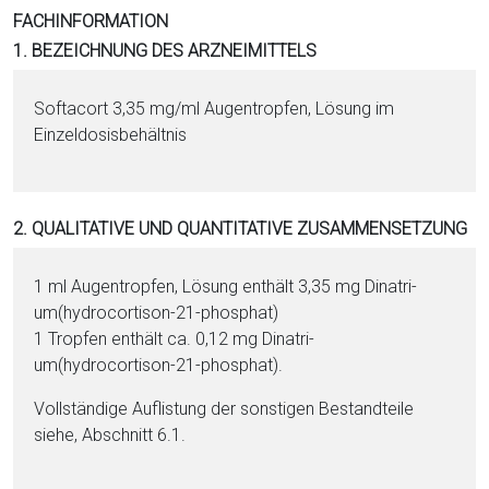
i
FACHINFORMATION
o
1. BEZEICHNUNG DES ARZNEIMITTELS
n
a
Softacort 3,35 mg/ml Augentropfen, Lö­sung im
l
Einzeldosisbehältnis
s
P
D
2. QUALITATIVE UND QUANTITATIVE ZUSAMMENSETZUNG
F
1 ml Augentropfen, Lö­sung enthält 3,35 mg Di­na­tri­
um(hydrocortison-21-phos­phat)
1 Tropfen enthält ca. 0,12 mg Di­na­tri­
um(hydrocortison-21-phos­phat).
Vollständige Auflistung der sonstigen Be­stand­tei­le
siehe, Abschnitt 6.1.