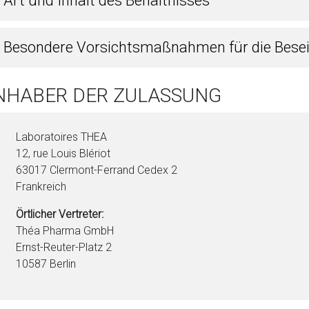
 Art und Inhalt des Behältnisses
6 Besondere Vorsichtsmaßnahmen für die Bese
INHABER DER ZULASSUNG
Laboratoires THEA
12, rue Louis Blériot
63017 Clermont-Ferrand Cedex 2
Frankreich
Örtlicher Vertreter:
Théa Pharma GmbH
Ernst-Reuter-Platz 2
10587 Berlin