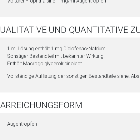
Voltaren
ophtha sine 1 mg/ml Augentropfen
QUALITATIVE UND QUANTITATIVE
1 ml Lö­sung enthält 1 mg Di­clo­fenac-Na­tri­um.
Sonstiger Be­stand­teil mit bekannter Wirkung:
Enthält Ma­cro­gol­gly­ce­rol­ri­cin­ole­at.
Vollständige Auflistung der sonstigen Be­stand­tei­le siehe, Abs
 DARREICHUNGSFORM
Augentropfen