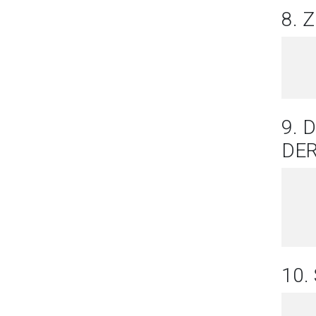
8.
9. 
DE
10.