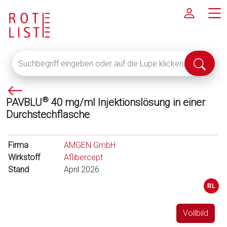
Suchbegriff
Suche
eingeben
abschi
oder
P
auf
®
PAVBLU
40 mg/ml Injektionslösung in einer
f
die
Durchstechflasche
e
Lupe
i
klicken,
l
um
Firma
AMGEN GmbH
l
alle
Wirkstoff
Aflibercept
i
Fachinformationen
Stand
April 2026
n
anzuzeigen
k
s
Vollbild