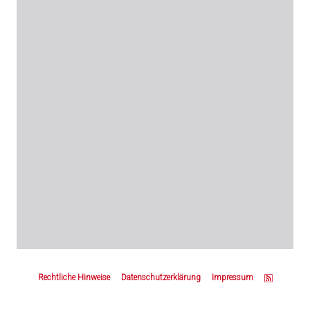
Z
u
Rechtliche Hinweise
Datenschutzerklärung
Impressum
m
S