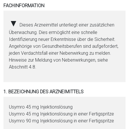
i
FACHINFORMATION
o
n
▼
Dieses Arzneimittel unterliegt einer zusätzlichen
a
Überwachung. Dies ermöglicht eine schnelle
l
Identifizierung neuer Erkenntnisse über die Sicherheit.
s
Angehörige von Gesundheitsberufen sind aufgefordert,
P
jeden Verdachtsfall einer Nebenwirkung zu melden.
D
Hinweise zur Meldung von Nebenwirkungen, siehe
F
Abschnitt 4.8.
1. BEZEICHNUNG DES ARZNEIMITTELS
Usymro 45 mg In­jektionslösung
Usymro 45 mg In­jektionslösung in ei­ner Fertigspritze
Usymro 90 mg In­jektionslösung in ei­ner Fertigspritze