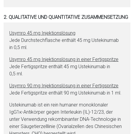
2. QUALITATIVE UND QUANTITATIVE ZUSAMMENSETZUNG
Usymro 45 mg In­jektionslösung
Jede Durchstechflasche enthält 45 mg Us­te­ki­nu­mab
in 0,5 ml.
Usymro 45 mg In­jektionslösung in ei­ner Fertigspritze
Jede Fertigspritze enthält 45 mg Us­te­ki­nu­mab in
0,5 ml.
Usymro 90 mg In­jektionslösung in ei­ner Fertigspritze
Jede Fertigspritze enthält 90 mg Us­te­ki­nu­mab in 1 ml.
Us­te­ki­nu­mab ist ein rein hu­maner monoklonaler
IgG1κ-Antikörper ge­gen Interleukin (IL)-12/23, der
unter Verwendung re­kom­bi­nan­ter DNA-Tech­no­lo­gie in
ei­ner Säugetierzelllinie (Ova­ri­al­zel­len des Chi­ne­si­schen
Hams­ters, CHO) her­ge­stellt wird.