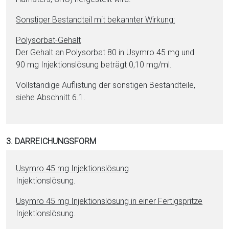
Sonstiger Be­stand­teil mit bekannter Wirkung:
Poly­sor­bat-Ge­halt
Der Ge­halt an Poly­sor­bat 80 in Usymro 45 mg und
90 mg In­jektionslösung beträgt 0,10 mg/ml.
Vollständige Auflistung der sonstigen Be­stand­tei­le,
siehe Abschnitt 6.1.
3. DARREICHUNGSFORM
Usymro 45 mg In­jektionslösung
In­jektionslösung.
Usymro 45 mg In­jektionslösung in ei­ner Fertigspritze
In­jektionslösung.