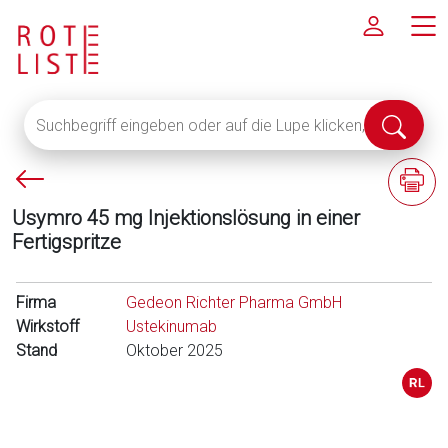
Suchbegriff
Suche
eingeben
abschi
oder
P
F
auf
f
a
die
Usymro 45 mg Injektionslösung in einer
e
c
Lupe
Fertigspritze
i
h
klicken,
l
i
um
l
n
Firma
alle
Gedeon Richter Pharma GmbH
i
f
Wirkstoff
Fachinformationen
Ustekinumab
n
o
Stand
anzuzeigen
Oktober 2025
k
r
s
m
a
t