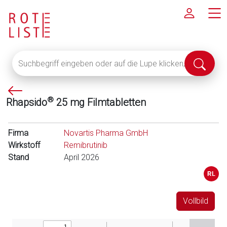
Suchbegriff
Suche
eingeben
abschi
oder
P
auf
®
Rhapsido
25 mg Filmtabletten
f
die
e
Lupe
i
klicken,
Firma
Novartis Pharma GmbH
l
um
Wirkstoff
Remibrutinib
l
alle
Stand
April 2026
i
Fachinformationen
n
anzuzeigen
k
s
Vollbild