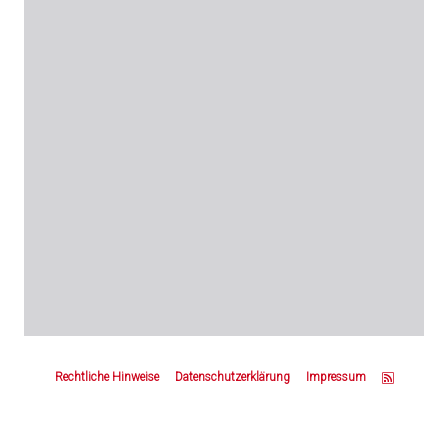
Z
u
Rechtliche Hinweise
Datenschutzerklärung
Impressum
m
S
e