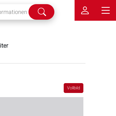
Suche
abschicken
iter
Vollbild