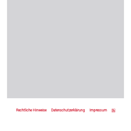
Z
u
Rechtliche Hinweise
Datenschutzerklärung
Impressum
m
S
e