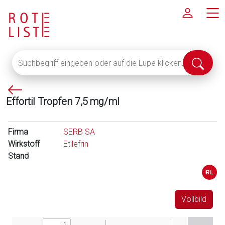
Suchbegriff
Suche
eingeben
abschi
oder
P
auf
Effortil Tropfen 7,5 mg/ml
f
die
e
Lupe
i
klicken,
Firma
SERB SA
l
um
Wirkstoff
Etilefrin
l
alle
Stand
i
Fachinformationen
n
anzuzeigen
k
s
Vollbild