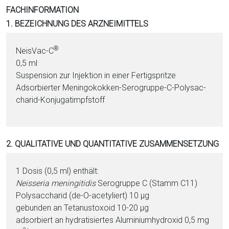
i
FACHINFORMATION
o
1. BEZEICHNUNG DES ARZNEIMITTELS
n
a
®
NeisVac-C
l
0,5 ml
s
Suspension zur In­jektion in ei­ner Fertigspritze
P
Adsorbierter Me­nin­go­kok­ken-Se­ro­grup­pe-C-Poly­sac­
D
cha­rid-Konjugatimpfstoff
F
2. QUALITATIVE UND QUANTITATIVE ZUSAMMENSETZUNG
1 Do­sis (0,5 ml) enthält:
Neis­se­ria me­nin­gi­ti­dis
Se­ro­grup­pe C (Stamm C11)
Poly­sac­cha­rid (de-O-ace­ty­liert) 10 µg
ge­bun­den an Te­ta­nus­toxo­id 10-20 µg
ad­sor­biert an hy­dra­ti­sier­tes Alu­mi­ni­um­hy­dro­xid 0,5 mg