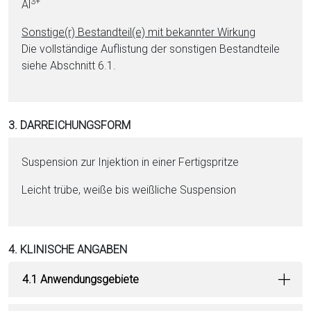
3+
Al
Sonstige(r) Be­stand­teil(e) mit bekannter Wirkung
Die vollständige Auflistung der sonstigen Be­stand­tei­le
siehe Abschnitt 6.1.
3. DARREICHUNGSFORM
Suspension zur In­jektion in ei­ner Fertigspritze
Leicht trübe, wei­ße bis weißliche Suspension
4. KLINISCHE ANGABEN
4.1 Anwendungsgebiete