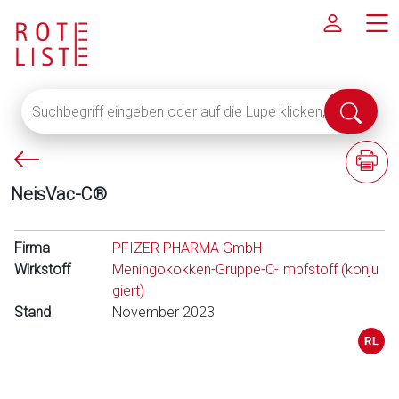
Suchbegriff
Suche
eingeben
abschi
oder
P
F
auf
f
a
die
NeisVac-C®
e
c
Lupe
i
h
klicken,
l
i
Firma
um
PFIZER PHARMA GmbH
l
n
Wirkstoff
alle
Meningokokken-Gruppe-C-Impfstoff (konju
i
f
Fachinformationen
giert)
n
o
Stand
anzuzeigen
November 2023
k
r
s
m
a
t