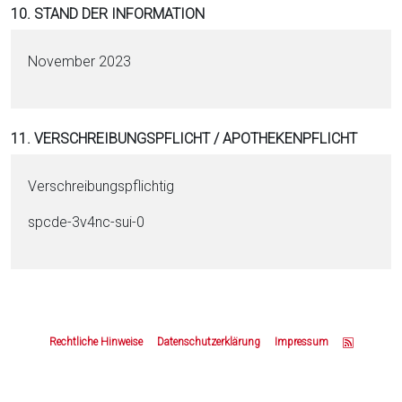
10. STAND DER INFORMATION
November 2023
11. VERSCHREIBUNGSPFLICHT / APOTHEKENPFLICHT
Verschreibungspflichtig
spcde-3v4nc-sui-0
Z
u
Rechtliche Hinweise
Datenschutzerklärung
Impressum
m
S
e