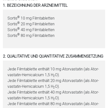
i
1. BEZEICHNUNG DER ARZNEIMITTEL
o
n
®
Sortis
10 mg Film­ta­blet­ten
a
®
Sortis
20 mg Film­ta­blet­ten
l
®
Sortis
40 mg Film­ta­blet­ten
s
®
Sortis
80 mg Film­ta­blet­ten
P
D
F
2. QUALITATIVE UND QUANTITATIVE ZUSAMMENSETZUNG
Jede Film­ta­blet­te enthält 10 mg Ator­va­sta­tin (als Ator­
va­sta­tin-He­mi­cal­ci­um 1,5 H
O).
2
Jede Film­ta­blet­te enthält 20 mg Ator­va­sta­tin (als Ator­
va­sta­tin-He­mi­cal­ci­um 1,5 H
O).
2
Jede Film­ta­blet­te enthält 40 mg Ator­va­sta­tin (als Ator­
va­sta­tin-He­mi­cal­ci­um 1,5 H
O).
2
Jede Film­ta­blet­te enthält 80 mg Ator­va­sta­tin (als Ator­