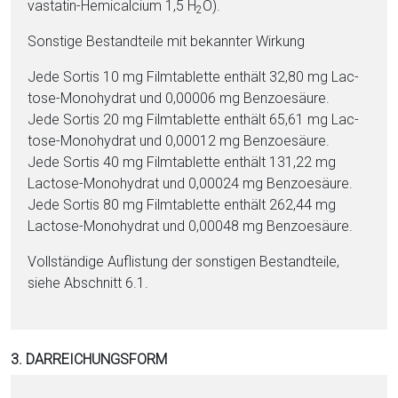
va­sta­tin-He­mi­cal­ci­um 1,5 H
O).
2
Sonstige Be­stand­tei­le mit bekannter Wirkung
Jede Sortis 10 mg Film­ta­blet­te enthält 32,80 mg Lac­
to­se-Mo­no­hy­drat und 0,00006 mg Benzoesäure.
Jede Sortis 20 mg Film­ta­blet­te enthält 65,61 mg Lac­
to­se-Mo­no­hy­drat und 0,00012 mg Benzoesäure.
Jede Sortis 40 mg Film­ta­blet­te enthält 131,22 mg
Lac­to­se-Mo­no­hy­drat und 0,00024 mg Benzoesäure.
Jede Sortis 80 mg Film­ta­blet­te enthält 262,44 mg
Lac­to­se-Mo­no­hy­drat und 0,00048 mg Benzoesäure.
Vollständige Auflistung der sonstigen Be­stand­tei­le,
siehe Abschnitt 6.1.
3. DARREICHUNGSFORM