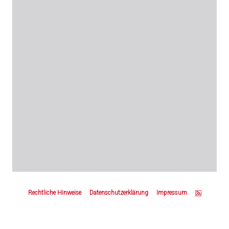
Z
u
Rechtliche Hinweise
Datenschutzerklärung
Impressum
m
S
e