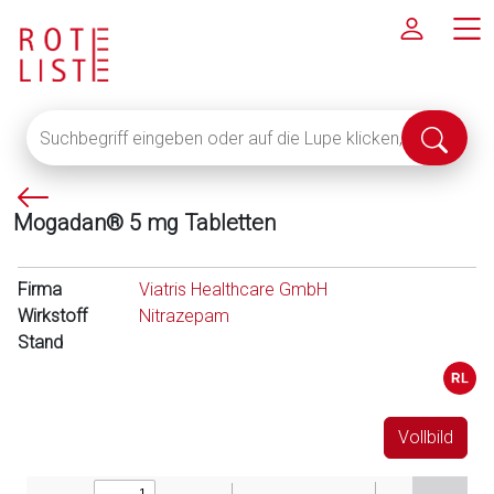
Suchbegriff
Suche
eingeben
abschi
oder
P
auf
Mogadan® 5 mg Tabletten
f
die
e
Lupe
i
klicken,
Firma
Viatris Healthcare GmbH
l
um
Wirkstoff
Nitrazepam
l
alle
Stand
i
Fachinformationen
n
anzuzeigen
k
s
Vollbild