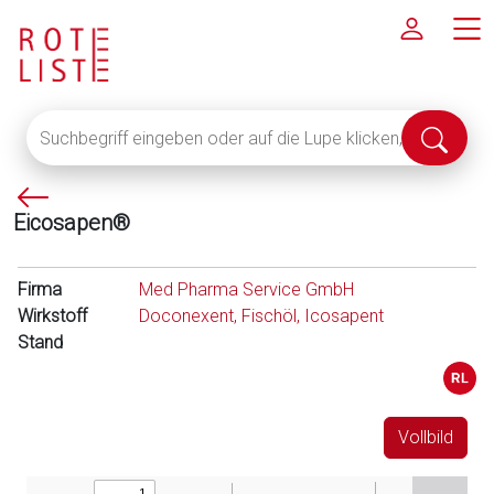
Suchbegriff
Suche
eingeben
abschi
oder
P
auf
Eicosapen®
f
die
e
Lupe
i
klicken,
Firma
Med Pharma Service GmbH
l
um
Wirkstoff
Doconexent, Fischöl, Icosapent
l
alle
Stand
i
Fachinformationen
n
anzuzeigen
k
s
Vollbild