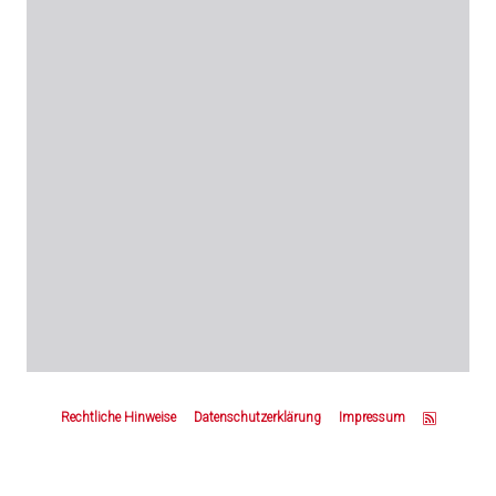
Z
u
Rechtliche Hinweise
Datenschutzerklärung
Impressum
m
S
e