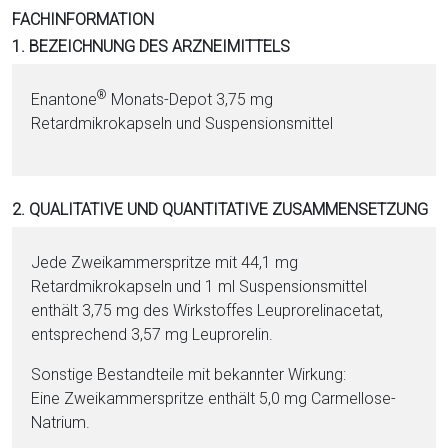
i
FACHINFORMATION
o
1. BEZEICHNUNG DES ARZNEIMITTELS
n
a
®
Enantone
Monats-De­pot 3,75 mg
l
Retardmikrokapseln und Suspensionsmittel
s
P
D
2. QUALITATIVE UND QUANTITATIVE ZUSAMMENSETZUNG
F
Jede Zweikammerspritze mit 44,1 mg
Retardmikrokapseln und 1 ml Suspensionsmittel
enthält 3,75 mg des Wirk­stof­fes Leu­pro­re­lin­ace­tat,
ent­sprechend 3,57 mg Leuprorelin.
Sonstige Be­stand­tei­le mit bekannter Wirkung:
Eine Zweikammerspritze enthält 5,0 mg Car­mel­lose-
Na­tri­um.