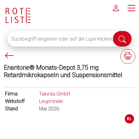
Suchbegriff
Suche
eingeben
abschi
oder
P
F
auf
f
a
die
Enantone® Monats-Depot 3,75 mg
e
c
Lupe
Retardmikrokapseln und Suspensionsmittel
i
h
klicken,
l
i
um
l
n
Firma
alle
Takeda GmbH
i
f
Wirkstoff
Fachinformationen
Leuprorelin
n
o
Stand
anzuzeigen
Mai 2026
k
r
s
m
a
t