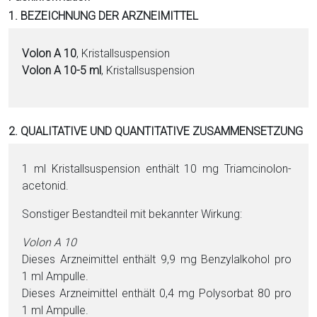
i
1. BEZEICHNUNG DER ARZNEIMITTEL
o
n
Volon A 10
, Kristallsuspension
a
Volon A 10-5 ml
, Kristallsuspension
l
s
P
2. QUALITATIVE UND QUANTITATIVE ZUSAMMENSETZUNG
D
F
1 ml Kristallsuspension enthält 10 mg Tri­am­cino­lon­
ace­to­nid.
Sonstiger Be­stand­teil mit bekannter Wirkung:
Volon A 10
Dieses Arzneimittel enthält 9,9 mg Ben­zyl­al­ko­hol pro
1 ml Ampulle.
Dieses Arzneimittel enthält 0,4 mg Poly­sor­bat 80 pro
1 ml Ampulle.