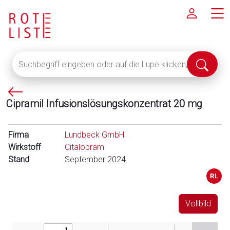
Suchbegriff
Suche
eingeben
abschi
oder
P
auf
Cipramil Infusionslösungskonzentrat 20 mg
f
die
e
Lupe
i
klicken,
Firma
Lundbeck GmbH
l
um
Wirkstoff
Citalopram
l
alle
Stand
September 2024
i
Fachinformationen
n
anzuzeigen
k
s
Vollbild