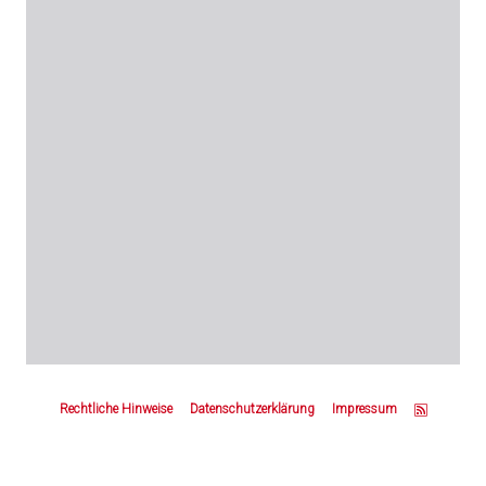
Z
u
Rechtliche Hinweise
Datenschutzerklärung
Impressum
m
S
e