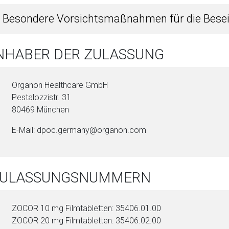
6 Besondere Vorsichtsmaßnahmen für die Bese
INHABER DER ZULASSUNG
Organon Healthcare GmbH
Pestalozzistr. 31
80469 München
E-Mail: dpoc.germany@or­ganon.com
 ZULASSUNGSNUMMERN
ZOCOR 10 mg Film­ta­blet­ten: 35406.01.00
ZOCOR 20 mg Film­ta­blet­ten: 35406.02.00