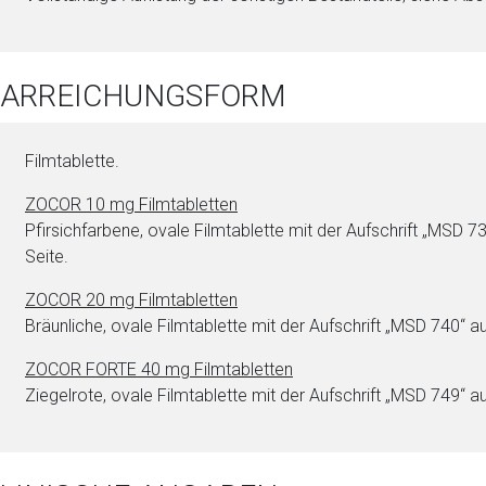
 DARREICHUNGSFORM
Film­ta­blet­te.
ZOCOR 10 mg Film­ta­blet­ten
Pfir­sichfarbene, ovale Film­ta­blet­te mit der Aufschrift „MSD 7
Seite.
ZOCOR 20 mg Film­ta­blet­ten
Bräunliche, ovale Film­ta­blet­te mit der Aufschrift „MSD 740“ au
ZOCOR FORTE 40 mg Film­ta­blet­ten
Ziegelrote, ovale Film­ta­blet­te mit der Aufschrift „MSD 749“ au