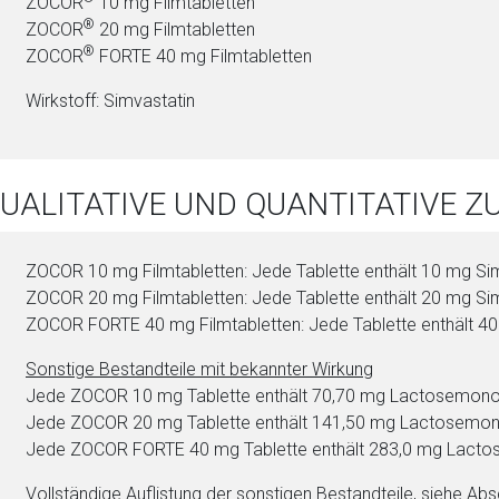
ZOCOR
10 mg Film­ta­blet­ten
®
ZOCOR
20 mg Film­ta­blet­ten
®
ZOCOR
FORTE 40 mg Film­ta­blet­ten
Wirkstoff: Sim­va­sta­tin
QUALITATIVE UND QUANTITATIVE
ZOCOR 10 mg Film­ta­blet­ten: Jede Ta­blet­te enthält 10 mg Sim­v
ZOCOR 20 mg Film­ta­blet­ten: Jede Ta­blet­te enthält 20 mg Sim­v
ZOCOR FORTE 40 mg Film­ta­blet­ten: Jede Ta­blet­te enthält 40 
Sonstige Be­stand­tei­le mit bekannter Wirkung
Jede ZOCOR 10 mg Ta­blet­te enthält 70,70 mg Lac­to­semono
Jede ZOCOR 20 mg Ta­blet­te enthält 141,50 mg Lac­to­semo
Jede ZOCOR FORTE 40 mg Ta­blet­te enthält 283,0 mg Lac­to
Vollständige Auflistung der sonstigen Be­stand­tei­le, siehe Abs