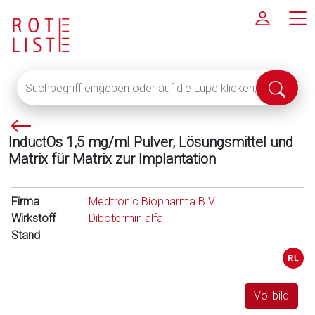
Suchbegriff
Suche
eingeben
abschi
oder
P
auf
InductOs 1,5 mg/ml Pulver, Lösungsmittel und
f
die
Matrix für Matrix zur Implantation
e
Lupe
i
klicken,
l
um
Firma
Medtronic Biopharma B.V.
l
alle
Wirkstoff
Dibotermin alfa
i
Fachinformationen
Stand
n
anzuzeigen
k
s
Vollbild