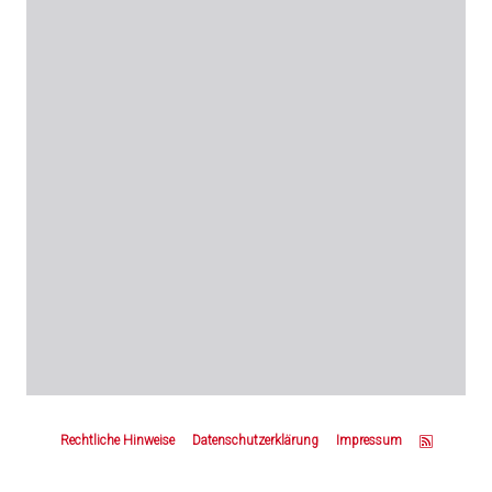
Z
u
Rechtliche Hinweise
Datenschutzerklärung
Impressum
m
S