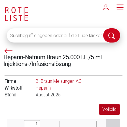
Suchbegriff
Suche
eingeben
abschi
oder
P
auf
Heparin-Natrium Braun 25.000 I.E./5 ml
f
die
Injektions-/Infusionslösung
e
Lupe
i
klicken,
l
um
Firma
B. Braun Melsungen AG
l
alle
Wirkstoff
Heparin
i
Fachinformationen
Stand
August 2025
n
anzuzeigen
k
Vollbild
s