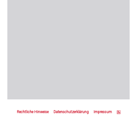
Z
u
Rechtliche Hinweise
Datenschutzerklärung
Impressum
m
S
e