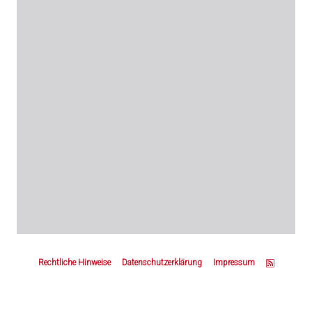
Z
u
Rechtliche Hinweise
Datenschutzerklärung
Impressum
m
S
e