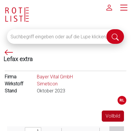
Suchbegriff
Suche
eingeben
abschi
oder
P
auf
Lefax extra
f
die
e
Lupe
i
klicken,
Firma
Bayer Vital GmbH
l
um
Wirkstoff
Simeticon
l
alle
Stand
Oktober 2023
i
Fachinformationen
n
anzuzeigen
k
s
Vollbild