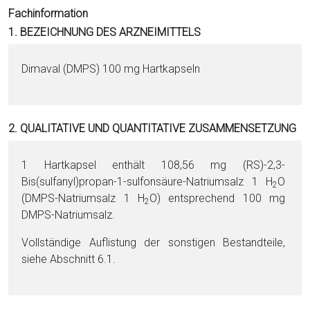
i
Fachinformation
o
1. BEZEICHNUNG DES ARZNEIMITTELS
n
a
Dimaval (DMPS) 100 mg Hartkapseln
l
s
P
2. QUALITATIVE UND QUANTITATIVE ZUSAMMENSETZUNG
D
F
1 Hartkapsel enthält 108,56 mg (RS)-2,3-
Bis(sulfanyl)pro­pan-1-sul­fon­säu­re-Na­tri­um­salz 1 H
O
2
(DMPS-Na­tri­um­salz 1 H
O) ent­sprechend 100 mg
2
DMPS-Na­tri­um­salz.
Vollständige Auflistung der sonstigen Be­stand­tei­le,
siehe Abschnitt 6.1.