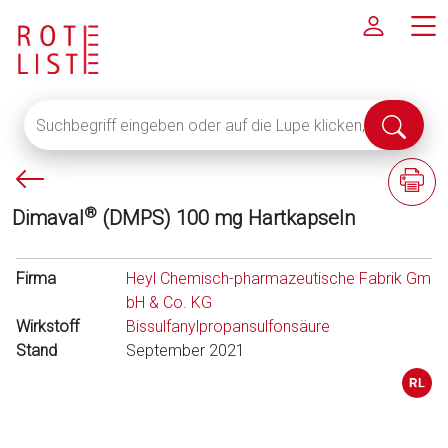
Suchbegriff
Suche
eingeben
abschi
oder
P
F
auf
f
a
die
®
Dimaval
(DMPS) 100 mg Hartkapseln
e
c
Lupe
i
h
klicken,
l
i
Firma
um
Heyl Chemisch-pharmazeutische Fabrik Gm
l
n
alle
bH & Co. KG
i
f
Wirkstoff
Fachinformationen
Bissulfanylpropansulfonsäure
n
o
Stand
anzuzeigen
September 2021
k
r
s
m
a
t