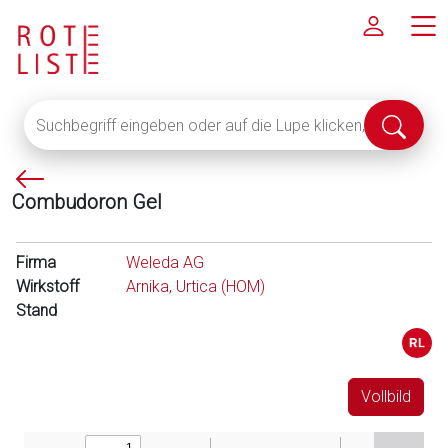
Suchbegriff
Suche
eingeben
abschi
oder
P
auf
Combudoron Gel
f
die
e
Lupe
i
klicken,
Firma
Weleda AG
l
um
Wirkstoff
Arnika, Urtica (HOM)
l
alle
Stand
i
Fachinformationen
n
anzuzeigen
k
s
Vollbild