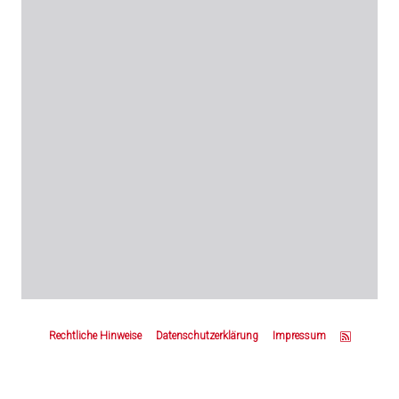
Z
u
Rechtliche Hinweise
Datenschutzerklärung
Impressum
m
S
e