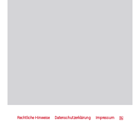
Z
u
Rechtliche Hinweise
Datenschutzerklärung
Impressum
m
S
e