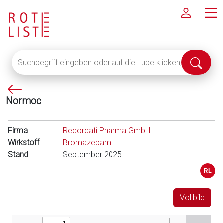
Suchbegriff
Suche
eingeben
abschi
oder
P
auf
Normoc
f
die
e
Lupe
i
klicken,
Firma
Recordati Pharma GmbH
l
um
Wirkstoff
Bromazepam
l
alle
Stand
September 2025
i
Fachinformationen
n
anzuzeigen
k
s
Vollbild