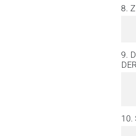
8.
9. 
DE
10.