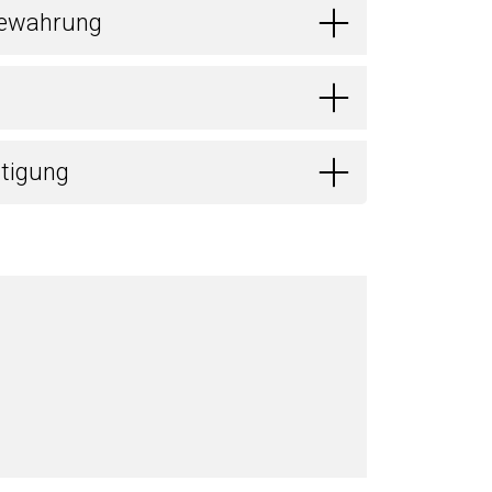
bewahrung
itigung