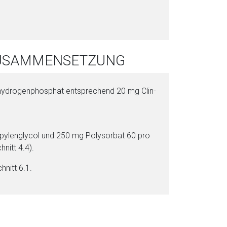
i
o
n
a
 ZUSAMMENSETZUNG
l
s
P
hy­dro­gen­phos­phat ent­sprechend 20 mg Clin­
D
F
py­len­gly­col und 250 mg Poly­sor­bat 60 pro
nitt 4.4).
hnitt 6.1.