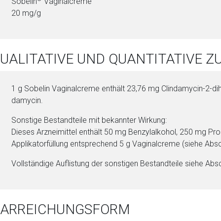
Sobelin
Vaginalcreme
20 mg/g
QUALITATIVE UND QUANTITATIVE
1 g Sobelin Vaginalcreme enthält 23,76 mg Clin­da­my­cin-2-di­
da­my­cin.
Sonstige Be­stand­tei­le mit bekannter Wirkung:
Dieses Arzneimittel enthält 50 mg Ben­zyl­al­ko­hol, 250 mg Pro­
Ap­pli­katorfüllung ent­sprechend 5 g Vaginalcreme (siehe Absch
Vollständige Auflistung der sonstigen Be­stand­tei­le siehe Absc
 DARREICHUNGSFORM