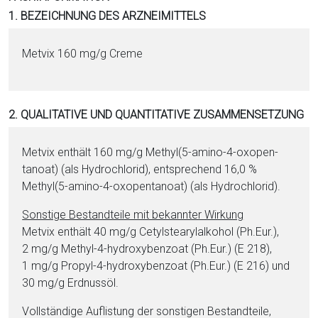
i
1. BEZEICHNUNG DES ARZNEIMITTELS
o
n
Metvix 160 mg/g Creme
a
l
s
2. QUALITATIVE UND QUANTITATIVE ZUSAMMENSETZUNG
P
D
F
Metvix enthält 160 mg/g Methyl(5-amino-4-oxo­pen­
tan­oat) (als Hy­dro­chlo­rid), ent­sprechend 16,0 %
Methyl(5-amino-4-oxo­pen­tan­oat) (als Hy­dro­chlo­rid).
Sonstige Be­stand­tei­le mit bekannter Wirkung
Metvix enthält 40 mg/g Ce­tyl­stea­ryl­al­ko­hol (Ph.Eur.),
2 mg/g Methyl-4-hy­dro­xy­ben­zo­at (Ph.Eur.) (E 218),
1 mg/g Pro­pyl-4-hy­dro­xy­ben­zo­at (Ph.Eur.) (E 216) und
30 mg/g Erd­nuss­öl.
Vollständige Auflistung der sonstigen Be­stand­tei­le,