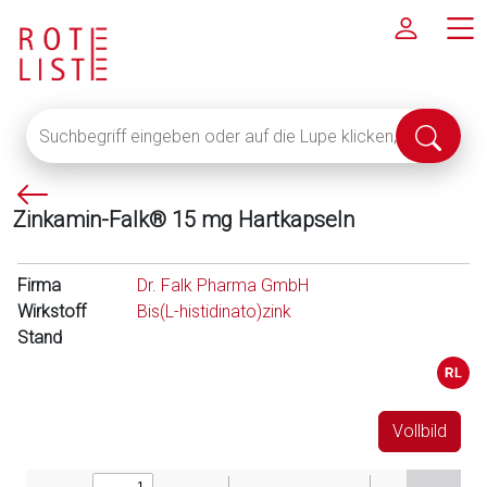
Suchbegriff
Suche
eingeben
abschi
oder
P
auf
Zinkamin-Falk® 15 mg Hartkapseln
f
die
e
Lupe
i
klicken,
Firma
Dr. Falk Pharma GmbH
l
um
Wirkstoff
Bis(L-histidinato)zink
l
alle
Stand
i
Fachinformationen
n
anzuzeigen
k
s
Vollbild