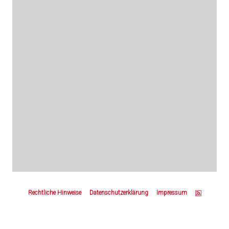
Z
u
Rechtliche Hinweise
Datenschutzerklärung
Impressum
m
S
e