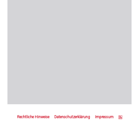
Z
u
Rechtliche Hinweise
Datenschutzerklärung
Impressum
m
S
e