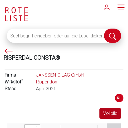
Suchbegriff
Suche
eingeben
abschi
oder
P
auf
RISPERDAL CONSTA®
f
die
e
Lupe
i
klicken,
Firma
JANSSEN-CILAG GmbH
l
um
Wirkstoff
Risperidon
l
alle
Stand
April 2021
i
Fachinformationen
n
anzuzeigen
k
s
Vollbild