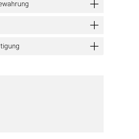
bewahrung
itigung