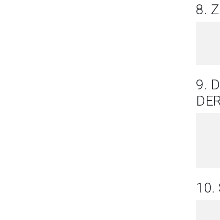
8.
9. 
DE
10.