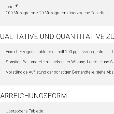
®
Leios
100 Mi­kro­gramm/ 20 Mi­kro­gramm überzogene Ta­blet­ten
QUALITATIVE UND QUANTITATIVE
Eine überzogene Ta­blet­te enthält 100 µg Le­vo­nor­ges­trel und 20
Sonstige Be­stand­tei­le mit bekannter Wirkung: Lac­to­se und S
Vollständige Auflistung der sonstigen Be­stand­tei­le, siehe Abs
 DARREICHUNGSFORM
Überzogene Ta­blet­te