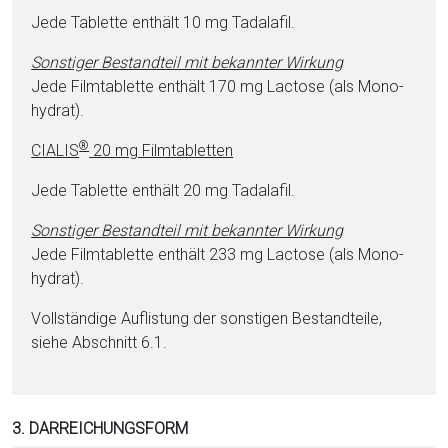
Jede Ta­blet­te enthält 10 mg Ta­da­la­fil.
Sonstiger Be­stand­teil mit bekannter Wirkung
Jede Film­ta­blet­te enthält 170 mg Lac­to­se (als Mo­no­
hy­drat).
®
CIALIS
20 mg Film­ta­blet­ten
Jede Ta­blet­te enthält 20 mg Ta­da­la­fil.
Sonstiger Be­stand­teil mit bekannter Wirkung
Jede Film­ta­blet­te enthält 233 mg Lac­to­se (als Mo­no­
hy­drat).
Vollständige Auflistung der sonstigen Be­stand­tei­le,
siehe Abschnitt 6.1.
3. DARREICHUNGSFORM