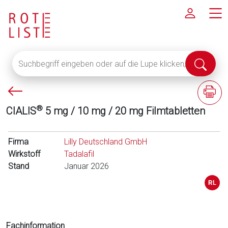
Suchbegriff
Suche
eingeben
abschi
oder
P
F
auf
f
a
die
®
CIALIS
5 mg / 10 mg / 20 mg Filmtabletten
e
c
Lupe
i
h
klicken,
l
i
Firma
um
Lilly Deutschland GmbH
l
n
Wirkstoff
alle
Tadalafil
i
f
Stand
Fachinformationen
Januar 2026
n
o
anzuzeigen
k
r
s
m
a
t
Fachinformation