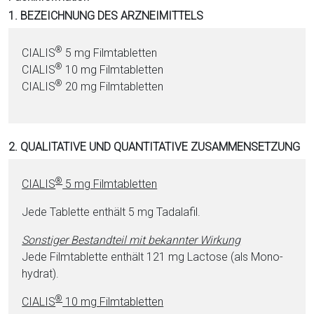
i
1. BEZEICHNUNG DES ARZNEIMITTELS
o
n
®
CIALIS
5 mg Film­ta­blet­ten
a
®
CIALIS
10 mg Film­ta­blet­ten
l
®
CIALIS
20 mg Film­ta­blet­ten
s
P
D
2. QUALITATIVE UND QUANTITATIVE ZUSAMMENSETZUNG
F
®
CIALIS
5 mg Film­ta­blet­ten
Jede Ta­blet­te enthält 5 mg Ta­da­la­fil.
Sonstiger Be­stand­teil mit bekannter Wirkung
Jede Film­ta­blet­te enthält 121 mg Lac­to­se (als Mo­no­
hy­drat).
®
CIALIS
10 mg Film­ta­blet­ten