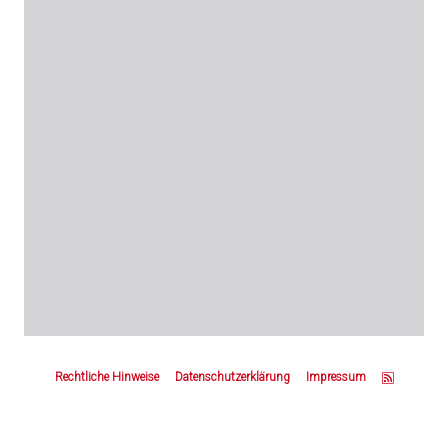
Z
u
Rechtliche Hinweise
Datenschutzerklärung
Impressum
m
S
e