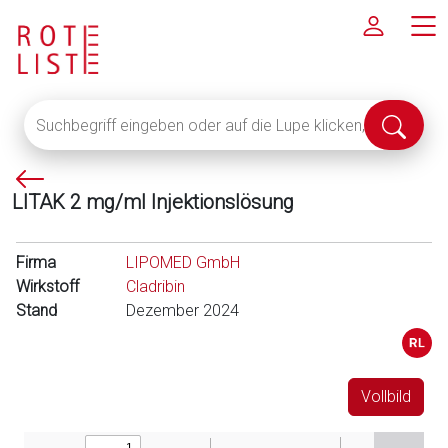
Suchbegriff
Suche
eingeben
abschi
oder
P
auf
LITAK 2 mg/ml Injektionslösung
f
die
e
Lupe
i
klicken,
Firma
LIPOMED GmbH
l
um
Wirkstoff
Cladribin
l
alle
Stand
Dezember 2024
i
Fachinformationen
n
anzuzeigen
k
s
Vollbild