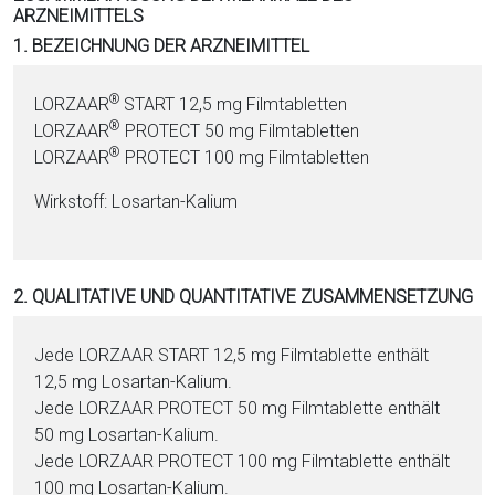
ARZNEIMITTELS
i
1. BEZEICHNUNG DER ARZNEIMITTEL
o
n
a
®
LORZAAR
START 12,5 mg Film­ta­blet­ten
l
®
LORZAAR
PROTECT 50 mg Film­ta­blet­ten
s
®
LORZAAR
PROTECT 100 mg Film­ta­blet­ten
P
Wirkstoff: Lo­sar­tan-Ka­li­um
D
F
2. QUALITATIVE UND QUANTITATIVE ZUSAMMENSETZUNG
Jede LORZAAR START 12,5 mg Film­ta­blet­te enthält
12,5 mg Lo­sar­tan-Ka­li­um.
Jede LORZAAR PROTECT 50 mg Film­ta­blet­te enthält
50 mg Lo­sar­tan-Ka­li­um.
Jede LORZAAR PROTECT 100 mg Film­ta­blet­te enthält
100 mg Lo­sar­tan-Ka­li­um.