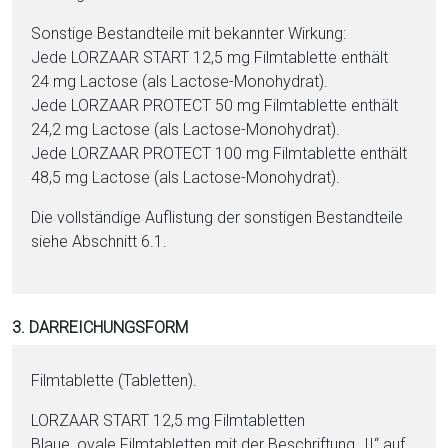
Sonstige Be­stand­tei­le mit bekannter Wirkung:
Jede LORZAAR START 12,5 mg Film­ta­blet­te enthält
24 mg Lac­to­se (als Lac­to­se-Mo­no­hy­drat).
Jede LORZAAR PROTECT 50 mg Film­ta­blet­te enthält
24,2 mg Lac­to­se (als Lac­to­se-Mo­no­hy­drat).
Jede LORZAAR PROTECT 100 mg Film­ta­blet­te enthält
48,5 mg Lac­to­se (als Lac­to­se-Mo­no­hy­drat).
Die vollständige Auflistung der sonstigen Be­stand­tei­le
siehe Abschnitt 6.1.
3. DARREICHUNGSFORM
Film­ta­blet­te (Ta­blet­ten).
LORZAAR START 12,5 mg Film­ta­blet­ten
Blaue, ovale Film­ta­blet­ten mit der Be­schriftung „II“ auf